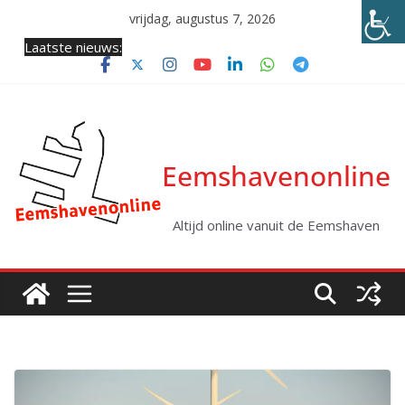
Ga
vrijdag, augustus 7, 2026
naar
Laatste nieuws:
de
inhoud
Eemshavenonline
Altijd online vanuit de Eemshaven