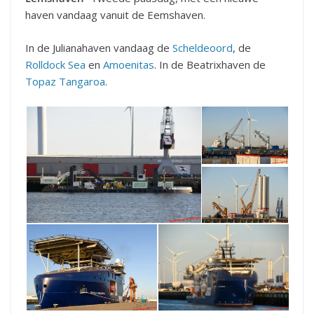
haven vandaag vanuit de Eemshaven.
In de Julianahaven vandaag de
Scheldeoord
, de
Rolldock Sea
en
Amoenitas
. In de Beatrixhaven de
Topaz Tangaroa
.