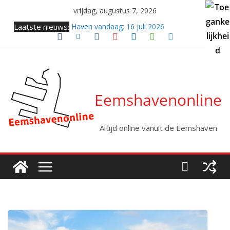
Ga
vrijdag, augustus 7, 2026
naar
Laatste nieuws:
Haven vandaag: 16 juli 2026
de
Samenkomst van twee giganten (video)
inhoud
Twee coasters naar zee
Haven vandaag: vrijdag 31 juli 2026
Kabellegger Altera klaar voor eerste project
Eemshavenonline
Altijd online vanuit de Eemshaven