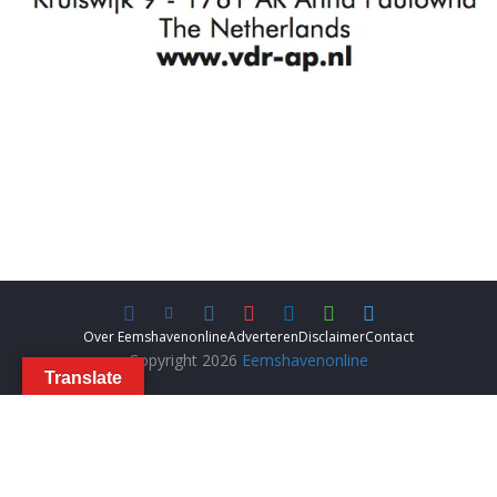
Over Eemshavenonline
Adverteren
Disclaimer
Contact
Copyright 2026
Eemshavenonline
Translate