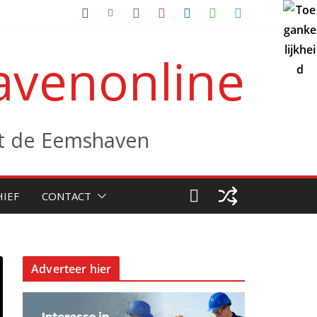
venonline
uit de Eemshaven
HIEF
CONTACT
Adverteer hier