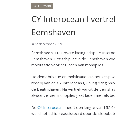
SCHEEPVAART
CY Interocean I vertre
Eemshaven
22 december 2019
Eemshaven-
Het zware lading schip CY Interoc
Eemshaven. Het schip lag in de Eemshaven voor
mobilisatie voor het laden van monopiles.
De demobilisatie en mobilisatie van het schip w
rederij van de CY Interocean I, Chung Yang Shi
de Beatrixhaven. Na vertrek vanuit de Eemshav
alwaar ze vier monopiles gaat laden met als b
De
CY Interocean I
heeft een lengte van 152,64
werd het schip geassisteerd door de sleepbo