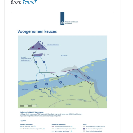
Bron:
TenneT