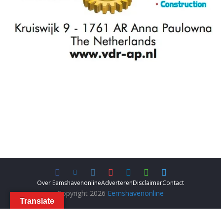
Over Eemshavenonline
Adverteren
Disclaimer
Contact
Copyright 2026
Eemshavenonline
Translate