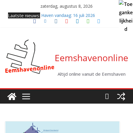
Ga
zaterdag, augustus 8, 2026
naar
Laatste nieuws:
Haven vandaag: 16 juli 2026
de
Samenkomst van twee giganten (video)
inhoud
Twee coasters naar zee
Haven vandaag: vrijdag 31 juli 2026
Kabellegger Altera klaar voor eerste project
Eemshavenonline
Altijd online vanuit de Eemshaven