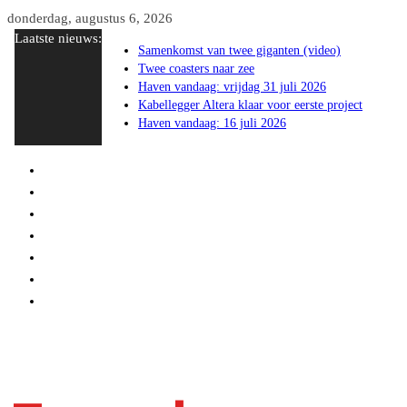
Ga
donderdag, augustus 6, 2026
Laatste nieuws:
naar
Samenkomst van twee giganten (video)
de
Twee coasters naar zee
inhoud
Haven vandaag: vrijdag 31 juli 2026
Kabellegger Altera klaar voor eerste project
Haven vandaag: 16 juli 2026