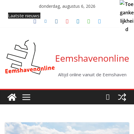
Ga
donderdag, augustus 6, 2026
naar
Laatste nieuws:
de
inhoud
Eemshavenonline
Altijd online vanuit de Eemshaven