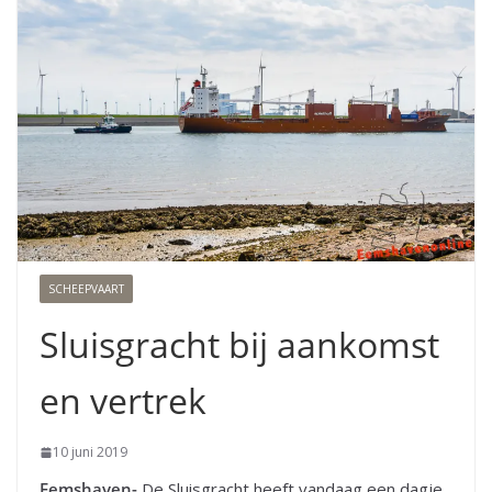
SCHEEPVAART
Sluisgracht bij aankomst
en vertrek
10 juni 2019
Eemshaven-
De Sluisgracht heeft vandaag een dagje