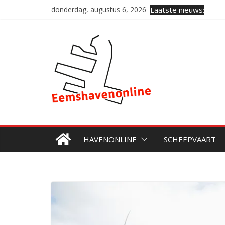
Ga
donderdag, augustus 6, 2026
Laatste nieuws:
naar
de
inhoud
HAVENONLINE
SCHEEPVAART