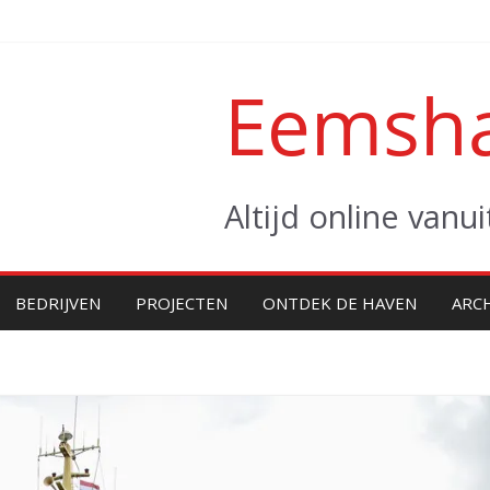
Eemsha
Altijd online van
BEDRIJVEN
PROJECTEN
ONTDEK DE HAVEN
ARC