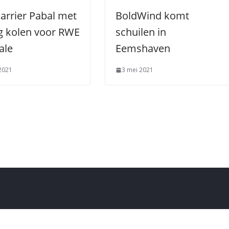
arrier Pabal met
BoldWind komt
g kolen voor RWE
schuilen in
ale
Eemshaven
2021
3 mei 2021