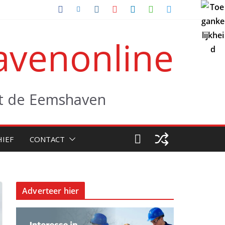
venonline
uit de Eemshaven
HIEF
CONTACT
Adverteer hier