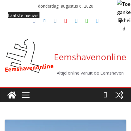
Ga
donderdag, augustus 6, 2026
naar
Laatste nieuws:
de
inhoud
Eemshavenonline
Altijd online vanuit de Eemshaven