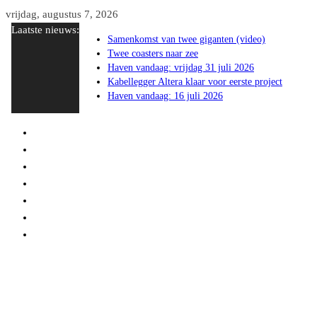
Ga
vrijdag, augustus 7, 2026
Laatste nieuws:
naar
Samenkomst van twee giganten (video)
de
Twee coasters naar zee
inhoud
Haven vandaag: vrijdag 31 juli 2026
Kabellegger Altera klaar voor eerste project
Haven vandaag: 16 juli 2026