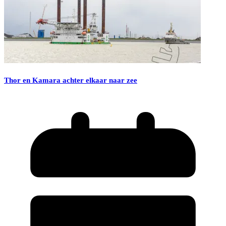
Thor en Kamara achter elkaar naar zee