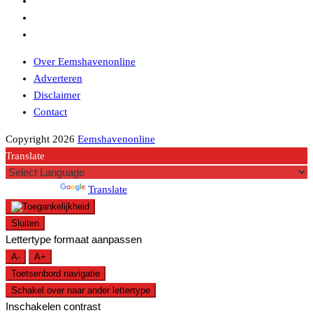
Over Eemshavenonline
Adverteren
Disclaimer
Contact
Copyright 2026
Eemshavenonline
Translate
Powered by
Translate
Sluiten
Lettertype formaat aanpassen
A-
A+
Toetsenbord navigatie
Schakel over naar ander lettertype
Inschakelen contrast