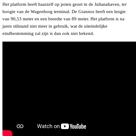
Het platform heeft haarzelf op poten gezet in de Julianahaven, ter
hoogte van de Wagenborg terminal. De Grannos heeft een lengte
van 90,53 meter en een breedte van 89 meter. Het platform is na
jaren stilstand niet meer in gebruik, wat de uiteindelijke
eindbestemming zal zijn is dan ook niet bekend.