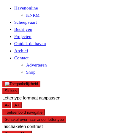
Havenonline
KNRM
Scheepvaart
Bedrijven
Projecten
Ontdek de haven
Archief
Contact
Adverteren
Shop
Sluiten
Lettertype formaat aanpassen
A-
A+
Toetsenbord navigatie
Schakel over naar ander lettertype
Inschakelen contrast