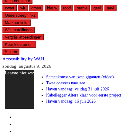
Kies een kleur
zwart
wit
groen
blauw
rood
oranje
geel
navi
Onderstreep links
Markeer links
Wis instellingen
Vergrijs afbeeldingen
Keer kleuren om
Sluiten
Accessibility by WAH
Ga
zondag, augustus 9, 2026
Laatste nieuws:
naar
Samenkomst van twee giganten (video)
de
Twee coasters naar zee
inhoud
Haven vandaag: vrijdag 31 juli 2026
Kabellegger Altera klaar voor eerste project
Haven vandaag: 16 juli 2026