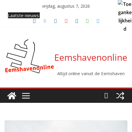
Ga
vrijdag, augustus 7, 2026
naar
Laatste nieuws:
de
inhoud
Eemshavenonline
Altijd online vanuit de Eemshaven