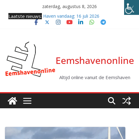
Ga
zaterdag, augustus 8, 2026
naar
Laatste nieuws:
Haven vandaag: 16 juli 2026
de
Samenkomst van twee giganten (video)
inhoud
Twee coasters naar zee
Haven vandaag: vrijdag 31 juli 2026
Kabellegger Altera klaar voor eerste project
Eemshavenonline
Altijd online vanuit de Eemshaven