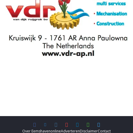
Over Eemshavenonline
Adverteren
Disclaimer
Contact