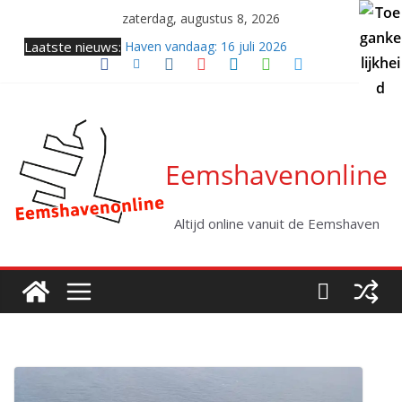
Ga
zaterdag, augustus 8, 2026
naar
Laatste nieuws:
Haven vandaag: 16 juli 2026
de
Samenkomst van twee giganten (video)
inhoud
Twee coasters naar zee
Haven vandaag: vrijdag 31 juli 2026
Kabellegger Altera klaar voor eerste project
Eemshavenonline
Altijd online vanuit de Eemshaven