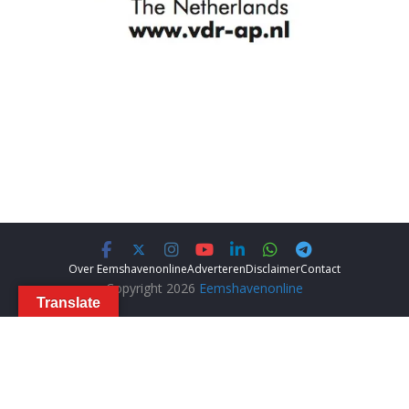
Over Eemshavenonline
Adverteren
Disclaimer
Contact
Copyright 2026
Eemshavenonline
Translate