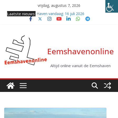
Ga
vrijdag, augustus 7, 2026
naar
Laatste nieuws:
Haven vandaag: 16 juli 2026
de
Samenkomst van twee giganten (video)
inhoud
Twee coasters naar zee
Haven vandaag: vrijdag 31 juli 2026
Kabellegger Altera klaar voor eerste project
Eemshavenonline
Altijd online vanuit de Eemshaven