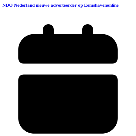
NDO Nederland nieuwe adverteerder op Eemshavenonline