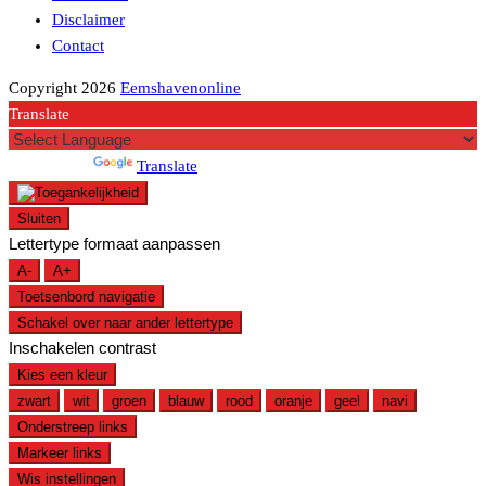
Disclaimer
Contact
Copyright 2026
Eemshavenonline
Translate
Powered by
Translate
Sluiten
Lettertype formaat aanpassen
A-
A+
Toetsenbord navigatie
Schakel over naar ander lettertype
Inschakelen contrast
Kies een kleur
zwart
wit
groen
blauw
rood
oranje
geel
navi
Onderstreep links
Markeer links
Wis instellingen