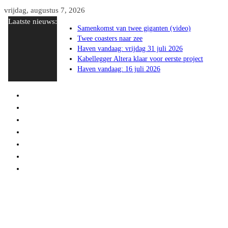
Ga
vrijdag, augustus 7, 2026
Laatste nieuws:
naar
Samenkomst van twee giganten (video)
de
Twee coasters naar zee
inhoud
Haven vandaag: vrijdag 31 juli 2026
Kabellegger Altera klaar voor eerste project
Haven vandaag: 16 juli 2026