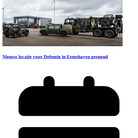
Nieuwe locatie voor Defensie in Eemshaven geopend