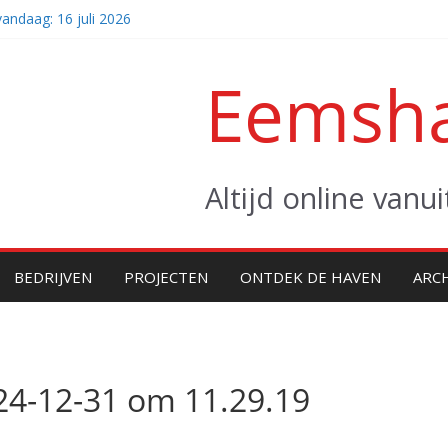
andaag: 16 juli 2026
mst van twee giganten (video)
asters naar zee
Eemsha
andaag: vrijdag 31 juli 2026
gger Altera klaar voor eerste project
Altijd online van
BEDRIJVEN
PROJECTEN
ONTDEK DE HAVEN
ARC
24-12-31 om 11.29.19