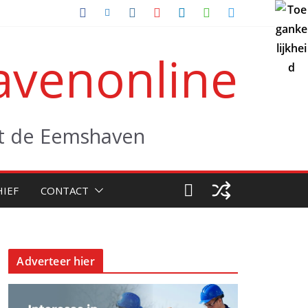
venonline
uit de Eemshaven
HIEF
CONTACT
Adverteer hier