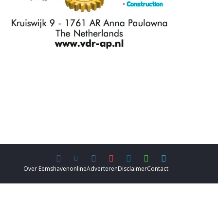
Over Eemshavenonline
Adverteren
Disclaimer
Contact