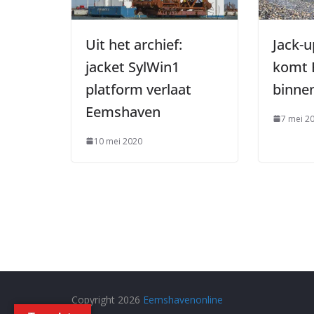
Uit het archief:
Jack-u
jacket SylWin1
komt 
platform verlaat
binne
Eemshaven
7 mei 2
10 mei 2020
Copyright 2026
Eemshavenonline