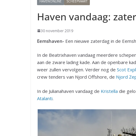
HAVENONLINE
SCHEEPVAART
Haven vandaag: zate
30 november 2019
Eemshaven-
Een nieuwe zaterdag in de Eemsha
In de Beatrixhaven vandaag meerdere schepen
aan de zware lading kade. Aan de openbare k
weer zullen vervolgen. Verder nog de
Scot Exp
crew tenders van Njord Offshore, de
Njord Ze
In de Julianahaven vandaag de
Kristella
die gelo
Atalanti
.