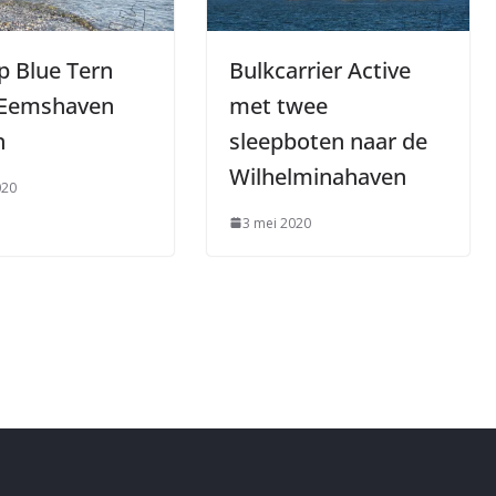
p Blue Tern
Bulkcarrier Active
Eemshaven
met twee
n
sleepboten naar de
Wilhelminahaven
020
3 mei 2020