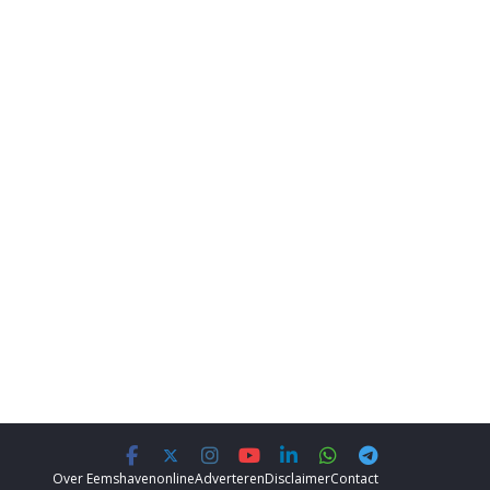
Over Eemshavenonline
Adverteren
Disclaimer
Contact