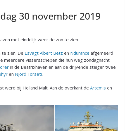
rdag 30 november 2019
ven met eindelijk weer de zon te zien.
 te zien. De
Esvagt Albert Betz
en
Ndurance
afgemeerd
ade meerdere vissersschepen die hun weg zondagnacht
lorer
in de Beatrixhaven en aan de drijvende steiger twee
phyr
en
Njord Forseti
.
st werd bij Holland Malt. Aan de overkant de
Artemis
en