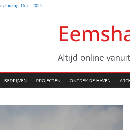
 vandaag: 16 juli 2026
komst van twee giganten (video)
coasters naar zee
Eemsha
 vandaag: vrijdag 31 juli 2026
legger Altera klaar voor eerste project
Altijd online vanu
BEDRIJVEN
PROJECTEN
ONTDEK DE HAVEN
ARC