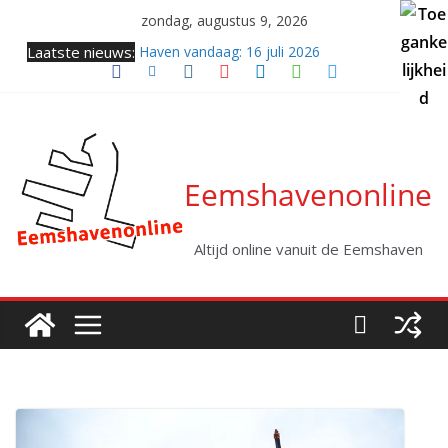
Ga
zondag, augustus 9, 2026
naar
Laatste nieuws:
Haven vandaag: 16 juli 2026
de
Samenkomst van twee giganten (video)
inhoud
Twee coasters naar zee
Haven vandaag: vrijdag 31 juli 2026
Kabellegger Altera klaar voor eerste project
Eemshavenonline
Altijd online vanuit de Eemshaven