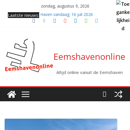
Ga
zondag, augustus 9, 2026
naar
Laatste nieuws:
Haven vandaag: 16 juli 2026
de
Samenkomst van twee giganten (video)
inhoud
Twee coasters naar zee
Haven vandaag: vrijdag 31 juli 2026
Kabellegger Altera klaar voor eerste project
Eemshavenonline
Altijd online vanuit de Eemshaven