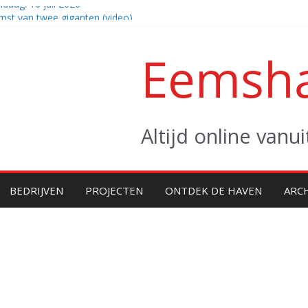
daag: 16 juli 2026
st van twee giganten (video)
ters naar zee
Eemsha
daag: vrijdag 31 juli 2026
er Altera klaar voor eerste project
Altijd online van
BEDRIJVEN
PROJECTEN
ONTDEK DE HAVEN
ARC