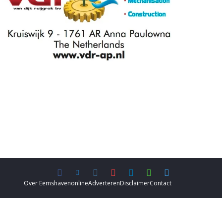
Over Eemshavenonline
Adverteren
Disclaimer
Contact