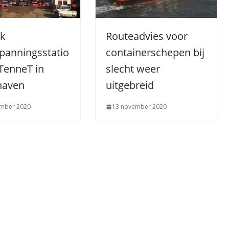
jk
Routeadvies voor
panningsstatio
containerschepen bij
TenneT in
slecht weer
haven
uitgebreid
mber 2020
13 november 2020