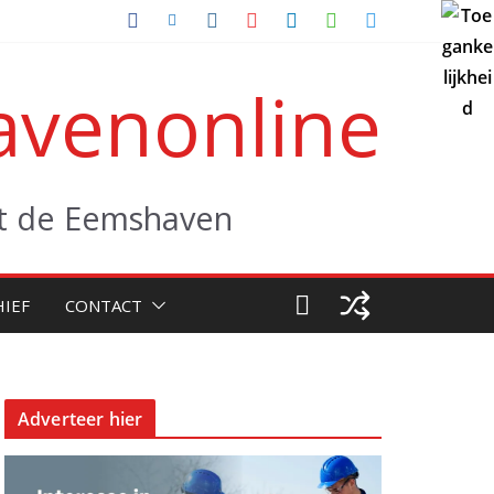
venonline
uit de Eemshaven
HIEF
CONTACT
Adverteer hier