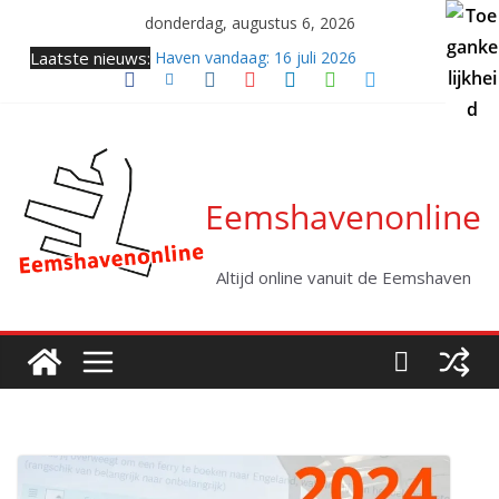
Ga
donderdag, augustus 6, 2026
naar
Laatste nieuws:
Haven vandaag: 16 juli 2026
de
Samenkomst van twee giganten (video)
inhoud
Twee coasters naar zee
Haven vandaag: vrijdag 31 juli 2026
Kabellegger Altera klaar voor eerste project
Eemshavenonline
Altijd online vanuit de Eemshaven