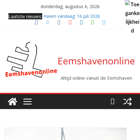
Ga
donderdag, augustus 6, 2026
naar
Laatste nieuws:
Haven vandaag: 16 juli 2026
de
Samenkomst van twee giganten (video)
inhoud
Twee coasters naar zee
Haven vandaag: vrijdag 31 juli 2026
Kabellegger Altera klaar voor eerste project
Eemshavenonline
Altijd online vanuit de Eemshaven