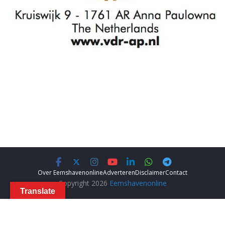
Over Eemshavenonline
Adverteren
Disclaimer
Contact
Copyright 2026
Eemshavenonline
Translate