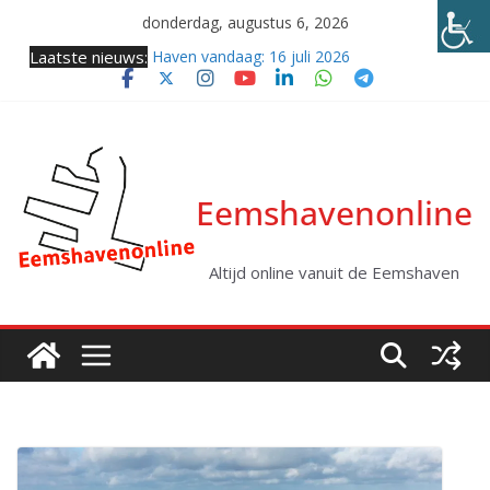
Ga
donderdag, augustus 6, 2026
naar
Laatste nieuws:
Haven vandaag: 16 juli 2026
de
Samenkomst van twee giganten (video)
inhoud
Twee coasters naar zee
Haven vandaag: vrijdag 31 juli 2026
Kabellegger Altera klaar voor eerste project
Eemshavenonline
Altijd online vanuit de Eemshaven