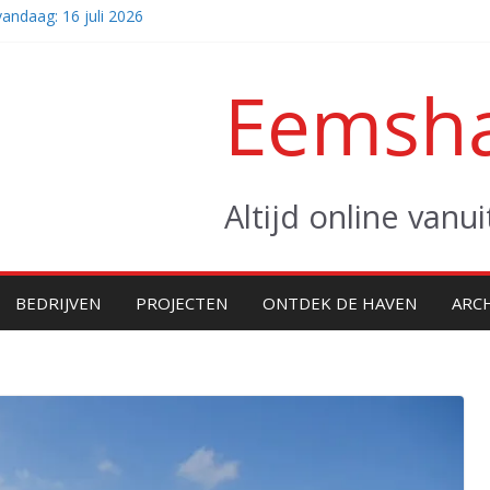
andaag: 16 juli 2026
mst van twee giganten (video)
asters naar zee
Eemsha
andaag: vrijdag 31 juli 2026
gger Altera klaar voor eerste project
Altijd online van
BEDRIJVEN
PROJECTEN
ONTDEK DE HAVEN
ARC