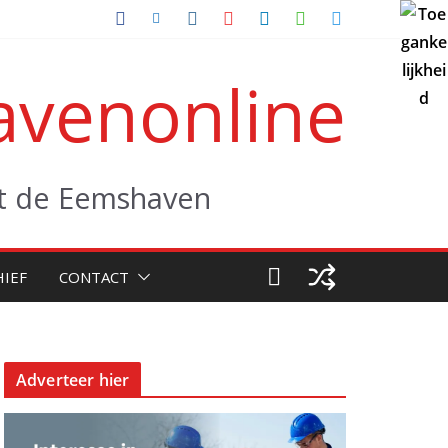
venonline
uit de Eemshaven
HIEF
CONTACT
Adverteer hier